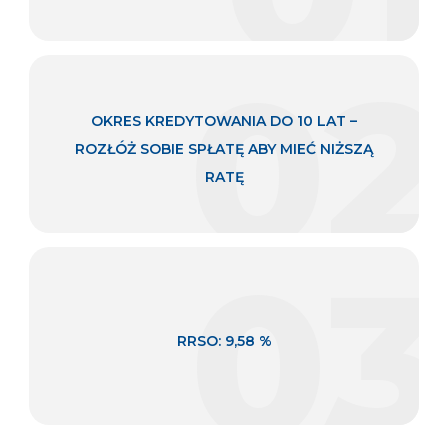
89-340 Białośliwie, ul. Kościuszki 41, zarejestrowany pod nr KRS
0000103753 w Sądzie Rejonowym Poznań – Nowe Miasto i Wilda
w Poznaniu, IX Wydział Gospodarczy, NIP 764-00-07-285, Regon
000580687, – administratora danych osobowych zgodnie z
02
Ustawą z dnia 29 sierpnia 1997 r. o ochronie danych osobowych
(tekst jednolity: Dz.U. z 2016 r., poz. 922, wraz z późn. zm.) w
celach marketingowych.
OKRES KREDYTOWANIA DO 10 LAT –
ROZŁÓŻ SOBIE SPŁATĘ ABY MIEĆ NIŻSZĄ
RATĘ
03
RRSO: 9,58 %