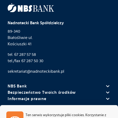
Nadnotecki Bank Spółdzielczy
89-340
Białośliwie ul.
Kościuszki 41
tel.
67 287 57 58
tel./fax
67 287 50 30
sekretariat@nadnoteckibank.pl
NBS Bank
Bezpieczeństwo Twoich środków
Misja i wizja NBS Banku
Informacje prawne
Wyniki banku
Historia
Polityka informacyjna
Bankowy Fundusz Gwarancyjny
Rada Nadzorcza i Zarząd
Ten serwis wykorzystuje pliki cookies. Korzystanie z
Polityka prywatności