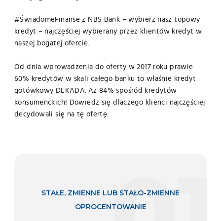
#ŚwiadomeFinanse z NBS Bank – wybierz nasz topowy
kredyt – najczęściej wybierany przez klientów kredyt w
E-mail
naszej bogatej ofercie.
Wyrażam zgodę na przetwarzanie moich danych osobowych
Od dnia wprowadzenia do oferty w 2017 roku prawie
Telefon
zawartych w formularzu przez Nadnotecki Bank Spółdzielczy,
89-340 Białośliwie, ul. Kościuszki 41, zarejestrowany pod nr KRS
60% kredytów w skali całego banku to właśnie kredyt
0000103753 w Sądzie Rejonowym Poznań – Nowe Miasto i Wilda
gotówkowy DEKADA. Aż 84% spośród kredytów
w Poznaniu, IX Wydział Gospodarczy, NIP 764-00-07-285, Regon
konsumenckich! Dowiedz się dlaczego klienci najczęściej
Wiadomość
000580687, – administratora danych osobowych zgodnie z
Ustawą z dnia 29 sierpnia 1997 r. o ochronie danych osobowych
decydowali się na tę ofertę.
(tekst jednolity: Dz.U. z 2016 r., poz. 922, wraz z późn. zm.) w
celach marketingowych.
01
STAŁE, ZMIENNE LUB STAŁO-ZMIENNE
Wyrażam zgodę na przetwarzanie moich danych osobowych
OPROCENTOWANIE
zawartych w formularzu przez Nadnotecki Bank Spółdzielczy,