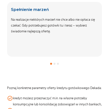
Spełnienie marzeń
S
Na realizacje niektórych marzeń nie chce albo nie opłaca się
Cz
czekać. Gdy potrzebujesz gotówki tu i teraz – wybierz
wy
świadomie najlepszą ofertę.
ra
ba
Poznaj konkretne parametry oferty kredytu gotówkowego Dekada:
kredyt możesz przeznaczyć m.in. na własne potrzeby
konsumpcyjne lub konsolidację zobowiązań w innych bankach,