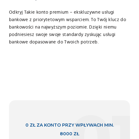
Odkryj Takie konto premium – ekskluzywne usługi
bankowe z priorytetowym wsparciem. To Twój klucz do
bankowości na najwyższym poziomie. Dzięki niemu
podniesiesz swoje swoje standardy zyskując usługi
Wyrażam zgodę na przetwarzanie moich danych osobowych
bankowe dopasowane do Twoich potrzeb.
zawartych w formularzu przez Nadnotecki Bank Spółdzielczy,
89-340 Białośliwie, ul. Kościuszki 41, zarejestrowany pod nr KRS
0000103753 w Sądzie Rejonowym Poznań – Nowe Miasto i Wilda
w Poznaniu, IX Wydział Gospodarczy, NIP 764-00-07-285, Regon
000580687, – administratora danych osobowych zgodnie z
Ustawą z dnia 29 sierpnia 1997 r. o ochronie danych osobowych
(tekst jednolity: Dz.U. z 2016 r., poz. 922, wraz z późn. zm.) w
celach marketingowych.
01
0 ZŁ ZA KONTO PRZY WPŁYWACH MIN.
8000 ZŁ