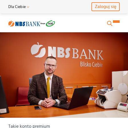
Zaloguj się
Dla Ciebie
Skontaktuj się z nami
Dla Ciebie
Takie konto premium - Nadnotecki Bank Spółdzielczy
Imię i Nazwisko
Dla Rolnika
Dla Firmy
E-mail
Telefon
Wiadomość
Takie konto
premium