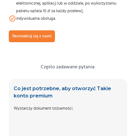
elektronicznej, aplikacji lub w oddziale, po wykorzystaniu
pakietu opłata 10 zł za każdy przelew),
indywidualna obsługa.
Skontaktuj się z nami
Często zadawane pytania:
Co jest potrzebne, aby otworzyć Takie
C
konto premium
o
Wystarczy dokument tożsamości.
Ta
po
pr
i 