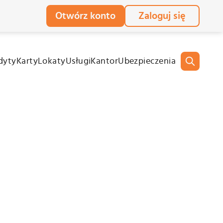
Otwórz konto
Zaloguj się
dyty
Karty
Lokaty
Usługi
Kantor
Ubezpieczenia