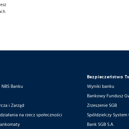
żesz
ch.
Bezpieczeństwo T
ja NBS Banku
Wyniki banku
Bankowy Fundusz G
cza i Zarząd
Zrzeszenie SGB
 działania na rzecz społeczności
Spółdzielczy System
 bankomaty
Bank SGB S.A.