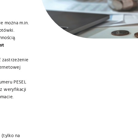
ie można m.in.
otówki.
nnością.
st
 zastrzeżenie
ternetowej
numeru PESEL
 weryfikacji
macie.
(tylko na