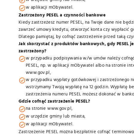
w aplikacji mObywatel.
Zastrzeżony PESEL a czynności bankowe
Kiedy zastrzeżesz numer PESEL, na Twoje dane nie będz
zawrzeć umowy kredytu, otworzyć konta czy wypłacić g
Dlatego pamiętaj, by cofnąć zastrzeżenie przed taką czy
Jak skorzystać z produktów bankowych, gdy PESEL je
zastrzeżony?
w przypadku podpisywania w/w umów należy cofnąć
PESEL, np. w aplikacji mObywatel albo na stronie in
www.gov.pl,
w przypadku wypłaty gotówkowej i zastrzeżonego 
wstrzymamy Twoją wypłatę na 12 godzin. Wypłatę bez
zastrzeżenia numeru PESEL możesz dokonać w banko
Gdzie cofnąć zastrzeżenie PESEL?
na stronie www.gov.pl,
w urzędzie gminy lub miasta,
w aplikacji mObywatel.
Zastrzeżenie PESEL można bezpłatnie cofnąć terminowo 