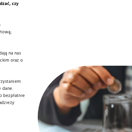
dzać, czy
b
ytową;
ają na nas
ckim oraz o
arzanie moich danych osobowych zawartych w formularzu przez Nad
Kościuszki 41, zarejestrowany pod nr KRS 0000103753 w Sądzie Rejono
rzystaniem
dział Gospodarczy, NIP 764-00-07-285, Regon 000580687, – adminis
e dane.
 sierpnia 1997 r. o ochronie danych osobowych (tekst jednolity: Dz.U. 
etingowych.
o bezpłatnie
adzieży