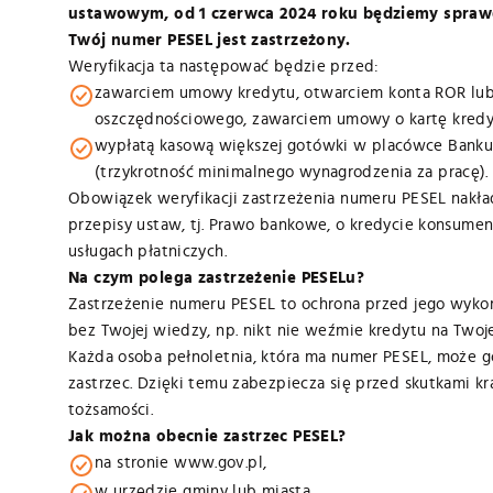
ustawowym, od 1 czerwca 2024 roku będziemy spraw
Twój numer PESEL jest zastrzeżony.
Weryfikacja ta następować będzie przed:
zawarciem umowy kredytu, otwarciem konta ROR lu
oszczędnościowego, zawarciem umowy o kartę kred
wypłatą kasową większej gotówki w placówce Banku
(trzykrotność minimalnego wynagrodzenia za pracę).
Obowiązek weryfikacji zastrzeżenia numeru PESEL nakład
przepisy ustaw, tj. Prawo bankowe, o kredycie konsumen
usługach płatniczych.
Wyrażam zgodę na przetw
Na czym polega zastrzeżenie PESELu?
89-340 Białośliwie, ul. 
Zastrzeżenie numeru PESEL to ochrona przed jego wyko
Wilda w Poznaniu, IX Wy
bez Twojej wiedzy, np. nikt nie weźmie kredytu na Twoj
zgodnie z Ustawą z dnia 29
późn. zm.) w celach mark
Każda osoba pełnoletnia, która ma numer PESEL, może g
zastrzec. Dzięki temu zabezpiecza się przed skutkami kr
tożsamości.
Jak można obecnie zastrzec PESEL?
na stronie www.gov.pl,
w urzędzie gminy lub miasta,