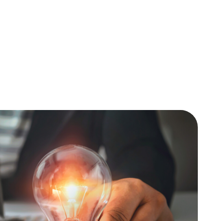
notecki Bank Spółdzielczy,
wym Poznań – Nowe Miasto i
tratora danych osobowych
z 2016 r., poz. 922, wraz z