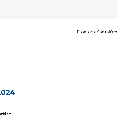
Promocje
Konta
Kre
j się z nami
Telefon
2024
ązkiem