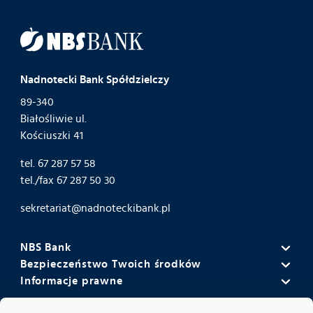
Nadnotecki Bank Spółdzielczy
89-340
Białośliwie ul.
Kościuszki 41
tel.
67 287 57 58
tel./fax
67 287 50 30
sekretariat@nadnoteckibank.pl
NBS Bank
Bezpieczeństwo Twoich środków
Misja i wizja NBS Banku
Informacje prawne
Wyniki banku
Historia
Polityka informacyjna
Bankowy Fundusz Gwarancyjny