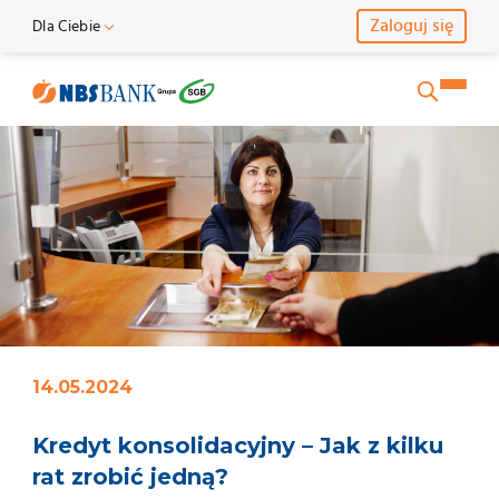
Zaloguj się
Dla Ciebie
Skontaktuj się z nami
Dla Ciebie
Kredyt konsolidacyjny – Jak z kilku rat zrobić jedną? - Nadnoteck
Imię i Nazwisko
Dla Rolnika
Dla Firmy
E-mail
Telefon
14.05.2024
Wiadomość
Kredyt konsolidacyjny – Jak z kilku
rat zrobić jedną?