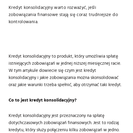
Kredyt konsolidacyjny warto rozważyć, jeśli
zobowiązania finansowe stają się coraz trudniejsze do
kontrolowania.
Wyrażam zgodę na przetwarzanie moich danych osobowych
zawartych w formularzu przez Nadnotecki Bank Spółdzielczy,
89-340 Białośliwie, ul. Kościuszki 41, zarejestrowany pod nr KRS
0000103753 w Sądzie Rejonowym Poznań – Nowe Miasto i Wilda
Kredyt konsolidacyjny to produkt, który umożliwia spłatę
w Poznaniu, IX Wydział Gospodarczy, NIP 764-00-07-285, Regon
000580687, – administratora danych osobowych zgodnie z
istniejących zobowiązań w jednej niższej miesięcznej racie.
Ustawą z dnia 29 sierpnia 1997 r. o ochronie danych osobowych
W tym artykule dowiecie się czym jest kredyt
(tekst jednolity: Dz.U. z 2016 r., poz. 922, wraz z późn. zm.) w
konsolidacyjny i jakie zobowiązania można skonsolidować
celach marketingowych.
oraz jakie warunki trzeba spełnić, aby otrzymać taki kredyt.
Co to jest kredyt konsolidacyjny?
Kredyt konsolidacyjny jest przeznaczony na spłatę
dotychczasowych zobowiązań finansowych. Jest to rodzaj
kredytu, który służy połączeniu kilku zobowiązań w jedno.